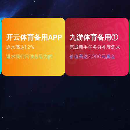
运机器人
焊接机器人系统
YA1400弧焊机器人
成功案例
资讯中心
视频中心
公司实力
米兰
 © 米兰注册_米兰(中国) 版权所有
市唐洋镇心红工业园 苏ICP备18027195号
22168 传真：0510-83217316 邮箱：wxyqjx@sina.com
口
|
乐竞官方版网站登录入口
|
开云集团官网_开云集团(中国)
|
安博在线体育（中国）