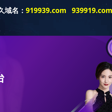
全国服务热
400-83
成功案例
资讯中心
视频中心
业正逐步实现产业规模化发
发表时间：2019-10-30 11:07
展自身。而数控切割设备作为数控机床应用的重要分支，在行业
逐步实现产业规模化发展趋势，例如广东的数控切割机集散地近日已