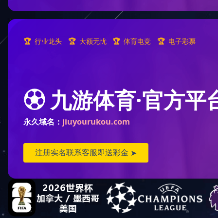
种种现象都彰显着数控切割机业的强劲后势，规模和体
程度高，人流、物流、信息流整合汇集的全国知名的现代
我国机械加工企业主要分布在浙江、江苏、上海、广东
趋势。近几年，越来越多的数控切割机市场开始打造数控
场通过强大的吸引力，将辐射到大大小小的数控切割机企
现在很多大规模的数控切割机经济圈发展趋势良好。特
商户的眼球，借用规模性竞争，带动整体数控切割机企业
场集聚区，扩大数控切割机行业的影响力，提升五金企业
割机行业特色商圈、塑造数控切割机产业特色、提升数控
机产业区域商圈的纵深开发具有重要意义。
我国数控切割机企业众多，希望数控切割机产业集群的
机企业形成良好的竞争和合作，释放出这种集群发展的能
上一篇：没有了
此文关键字：
国内,数控,切割,机床,企业,正,逐步,实现,产
推荐产品