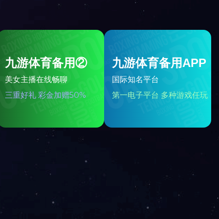
注册_米兰(中国)
网站首页
全国免费咨询热线
400-832-0855
技术支持：无锡德善文化传媒有限公司
体育官方网站
|
中欧手机网页版登录入口_中欧（中国）
|