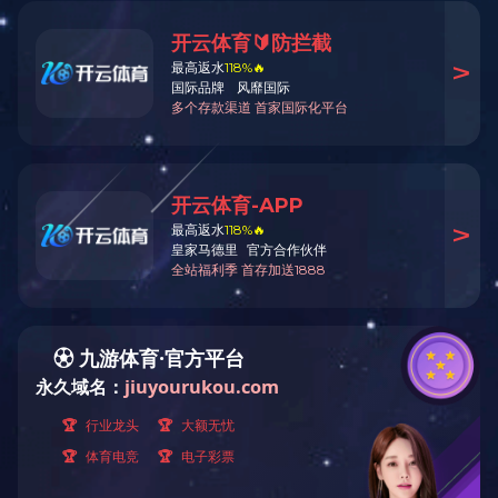
变形？
1、改进铣床布局合结构
使设备采用对称结构，在生产热变形时，其工件或者刀具回转中心对称线的位置
的精度影响。数控铣边机或者是采用倾斜创生和斜滑板结构和热平衡措施。
2、控制温度
对铣床发热部位，采用风冷、散热和液冷等控制温升的办法来吸取热源发出的热
能性。
3、对切削部位采取强冷措施
在大切削量切削加工时，落在工作台、床身等部件上的炽热切削是重要的热源，
这些炽热的切削，并对切削液用大容量循环散热或用冷却装置制冷以控制温升。
4、热位移补偿
在铣床进行加工的过程中，事先测预热变形规律并建立数控模型存入计算机中进
上一篇：
台式铣边机与便携式铣边机的比较？
下一篇：
数控切割机
此文关键字：
铣床,出现,热,变形,该,如何,答,一些,机械设备,
推荐产品