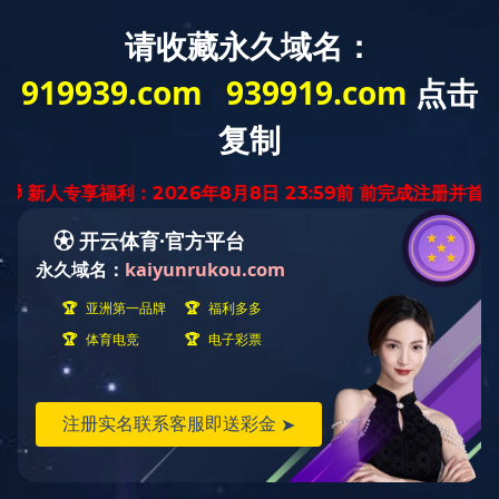
欢迎进入米兰注册_米兰(中国)官方网站！
米兰注册_米兰(中国)
科技创造价值、诚信打造双赢
公司首页
关于我们
产品中心
成