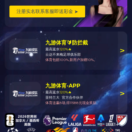
咨询热线：
400-832-0855
0510-83217316
传真：
邮箱：
wxyqjx@sina.com
地址：
江苏省东台市唐洋镇心红工
业园
此文关键词：
视频,展示,
关于我们
产品中心
成功案例
资
Copyright © 米兰注册_米兰(中国) 
地址：江苏省东台市唐洋镇心红工业园 苏I