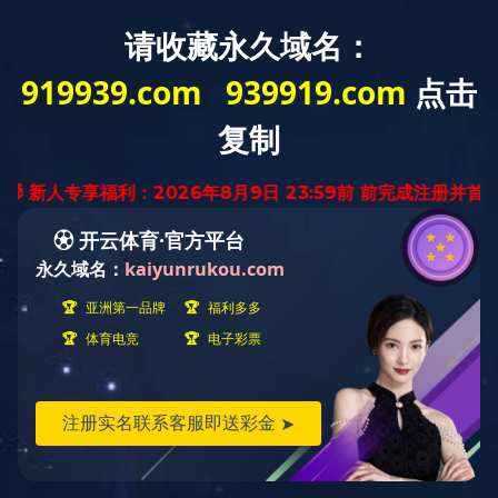
欢迎进入米兰注册_米兰(中国)官方网站！
米兰注册_米兰(中国)
科技创造价值、诚信打造双赢
公司首页
关于我们
产品中心
成