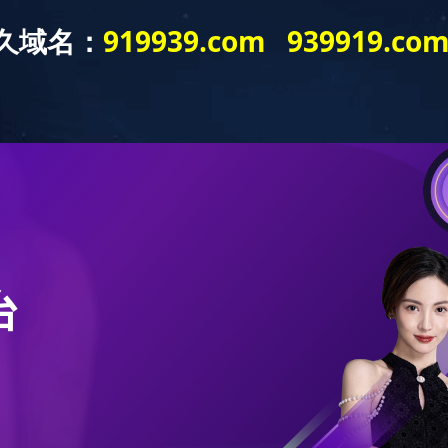
全国服务热
400-83
成功案例
资讯中心
视频中心