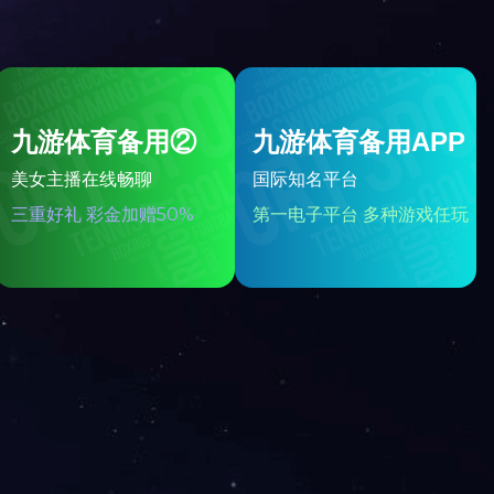
访问量：
注册_米兰(中国)
网站首页
全国免费咨询热线
400-832-0855